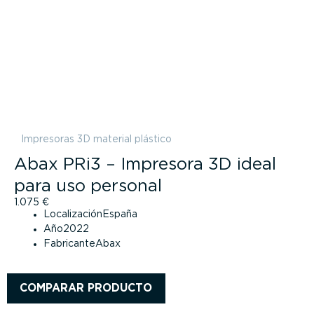
Impresoras 3D material plástico
Abax PRi3 – Impresora 3D ideal
para uso personal
1.075
€
Localización
España
Año
2022
Fabricante
Abax
COMPARAR PRODUCTO