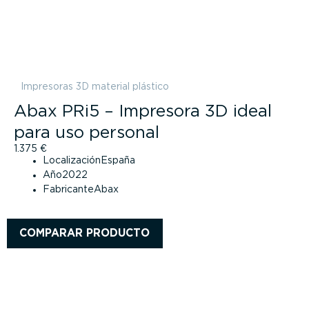
Impresoras 3D material plástico
Abax PRi5 – Impresora 3D ideal
para uso personal
1.375
€
Localización
España
Año
2022
Fabricante
Abax
COMPARAR PRODUCTO