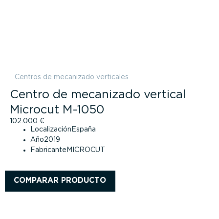
Centros de mecanizado verticales
Centro de mecanizado vertical
Microcut M-1050
102.000
€
Localización
España
Año
2019
Fabricante
MICROCUT
COMPARAR PRODUCTO