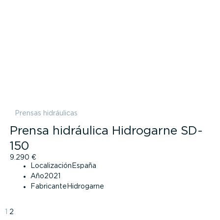
Prensas hidráulicas
Prensa hidráulica Hidrogarne SD-
150
9.290
€
Localización
España
Año
2021
Fabricante
Hidrogarne
1
2