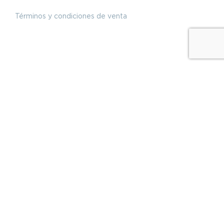
Términos y condiciones de venta
Compresores industriales
Compresores industriales de pistón
Compresores industriales de tornillo
Limpieza por ultrasonidos
Recambios
Centros de mecanizado CNC
Centros de mecanizado verticales
Cizallas
Fabricación Aditiva
Aportación metal por capas
Impresoras 3D material plástico
Fresadoras
Fresadora convencional
Fresadoras de bancada fija
Fresadoras de columna móvil