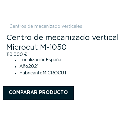
Centros de mecanizado verticales
Centro de mecanizado vertical
Microcut M-1050
110.000
€
Localización
España
Año
2021
Fabricante
MICROCUT
COMPARAR PRODUCTO