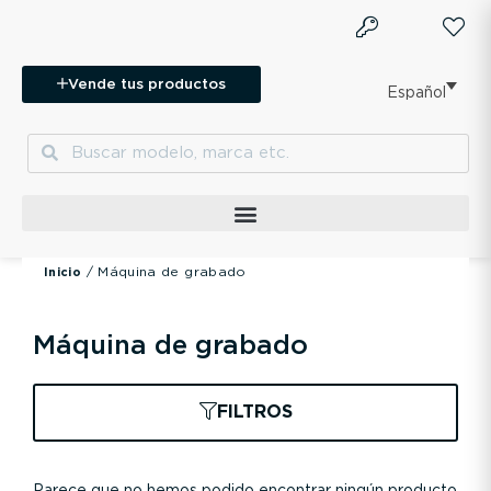
Ir
al
contenido
Vende tus productos
Español
Buscar
Buscar
/ Máquina de grabado
Inicio
Máquina de grabado
FILTROS