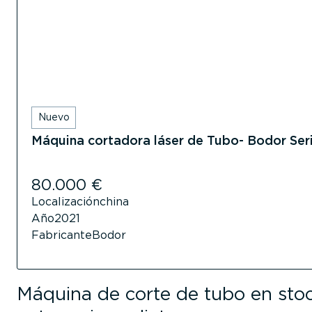
Nuevo
Máquina cortadora láser de Tubo- Bodor Ser
80.000
€
Localización
china
Año
2021
Fabricante
Bodor
Máquina de corte de tubo en sto