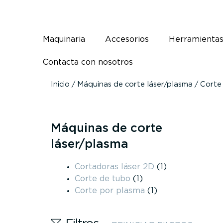
Ir
al
contenido
Maquinaria
Accesorios
Herramienta
Contacta con nosotros
Inicio
/
Máquinas de corte láser/plasma
/ Corte
Máquinas de corte
láser/plasma
Cortadoras láser 2D
(1)
Corte de tubo
(1)
Corte por plasma
(1)