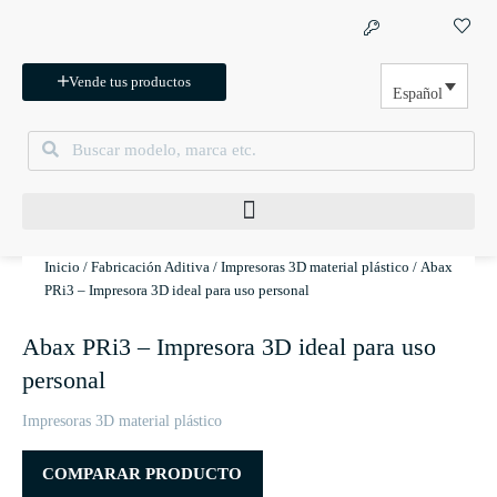
Ir
al
contenido
Vende tus productos
Español
Buscar
Buscar
Inicio
/
Fabricación Aditiva
/
Impresoras 3D material plástico
/ Abax
PRi3 – Impresora 3D ideal para uso personal
Abax PRi3 – Impresora 3D ideal para uso
personal
Impresoras 3D material plástico
COMPARAR PRODUCTO