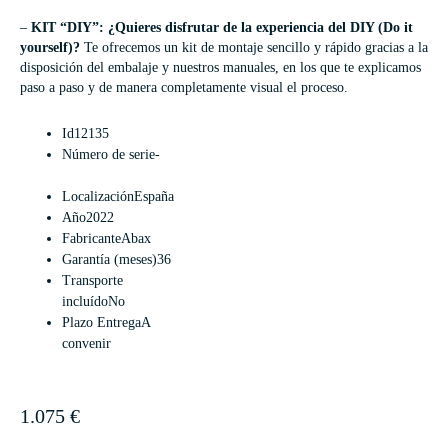
–
KIT “DIY”: ¿Quieres disfrutar de la experiencia del DIY (Do it
yourself)?
Te ofrecemos un kit de montaje sencillo y rápido gracias a la
disposición del embalaje y nuestros manuales, en los que te explicamos
paso a paso y de manera completamente visual el proceso.
Id
12135
Número de serie
-
Localización
España
Año
2022
Fabricante
Abax
Garantía (meses)
36
Transporte
incluído
No
Plazo Entrega
A
convenir
1.075
€