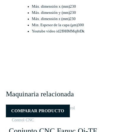
Máx. dimensión x (mm)
230
Máx. dimensión y (mm)
230
Máx. dimensión z (mm)
230
Min. Espesor de la capa (μm)
300
Youtube video id
2I9HMMq8rDk
Maquinaria relacionada
COMPARAR PRODUCTO
Control CNC
Conjunto CNC Fanuc Oi-TF