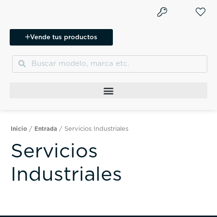
Ir
al
contenido
Vende tus productos
Buscar
Buscar
/
/ Servicios Industriales
Inicio
Entrada
Servicios
Industriales